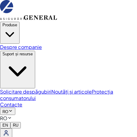
Produse
Despre companie
Suport și resurse
Solicitare despăgubiri
Noutăți și articole
Protecția
consumatorului
Contacte
RO
RO
EN
RU