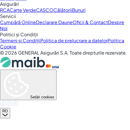
Asigurări
RCA
Carte Verde
CASCO
Călătorii
Bunuri
Servicii
Cumpără Online
Declarare Daune
Oficii & Contact
Despre
Noi
Politici și Condiții
Termeni și Condiții
Politica de prelucrare a datelor
Politica
Cookie
©
2026
GENERAL Asigurări S.A. Toate drepturile rezervate.
Setări cookies
RO