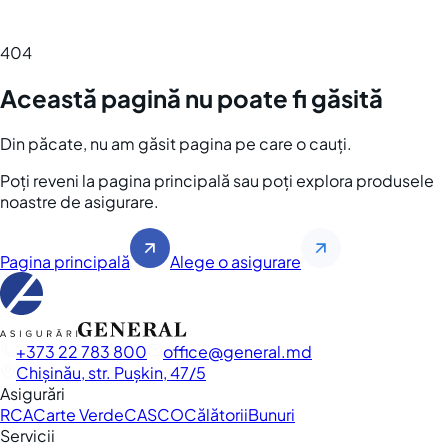
404
Această pagină nu poate fi găsită
Din păcate, nu am găsit pagina pe care o cauți.
Poți reveni la pagina principală sau poți explora produsele
noastre de asigurare.
Pagina principală
Alege o asigurare
+373 22 783 800
office
general.md
Chișinău, str. Pușkin, 47/5
Asigurări
RCA
Carte Verde
CASCO
Călătorii
Bunuri
Servicii