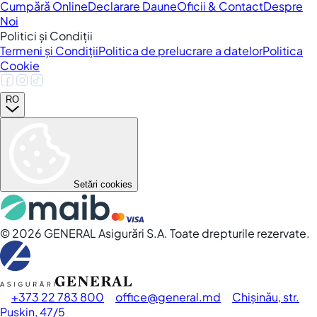
Cumpără Online
Declarare Daune
Oficii & Contact
Despre
Noi
Politici și Condiții
Termeni și Condiții
Politica de prelucrare a datelor
Politica
Cookie
RO
Setări cookies
©
2026
GENERAL Asigurări S.A. Toate drepturile rezervate.
+373 22 783 800
office
general.md
Chișinău, str.
Pușkin, 47/5