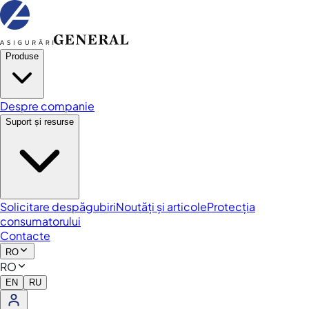
Produse
Despre companie
Suport și resurse
Solicitare despăgubiri
Noutăți și articole
Protecția
consumatorului
Contacte
RO
RO
EN
RU