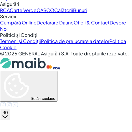
Asigurări
RCA
Carte Verde
CASCO
Călătorii
Bunuri
Servicii
Cumpără Online
Declarare Daune
Oficii & Contact
Despre
Noi
Politici și Condiții
Termeni și Condiții
Politica de prelucrare a datelor
Politica
Cookie
©
2026
GENERAL Asigurări S.A. Toate drepturile rezervate.
Setări cookies
RO