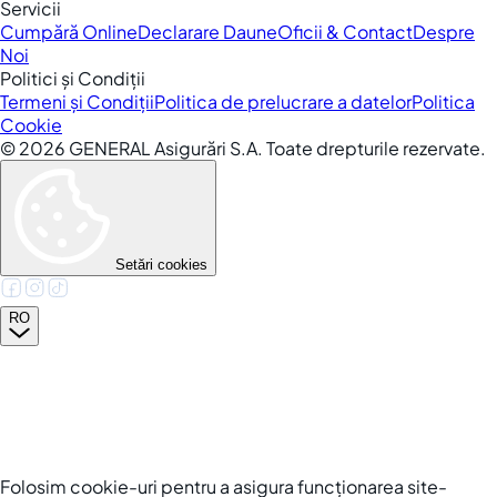
Servicii
Cumpără Online
Declarare Daune
Oficii & Contact
Despre
Noi
Politici și Condiții
Termeni și Condiții
Politica de prelucrare a datelor
Politica
Cookie
©
2026
GENERAL Asigurări S.A. Toate drepturile rezervate.
Setări cookies
RO
Folosim cookie-uri pentru a asigura funcționarea site-