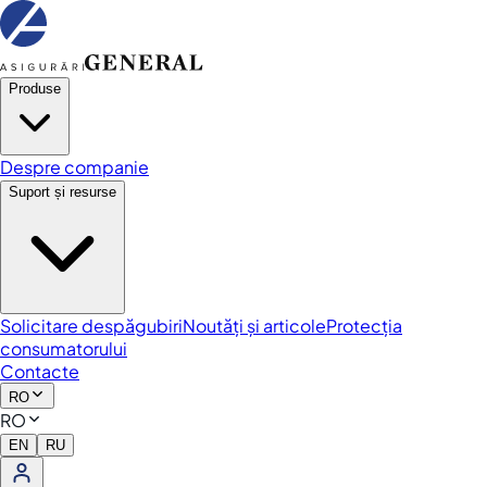
Produse
Despre companie
Suport și resurse
Solicitare despăgubiri
Noutăți și articole
Protecția
consumatorului
Contacte
RO
RO
EN
RU