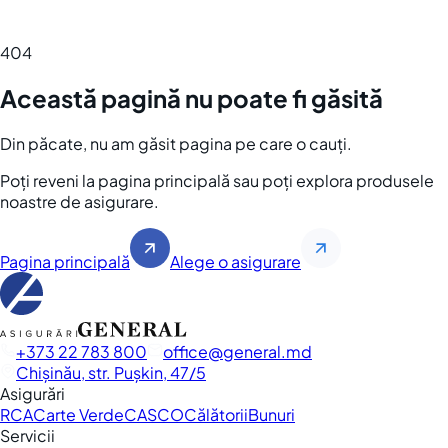
404
Această pagină nu poate fi găsită
Din păcate, nu am găsit pagina pe care o cauți.
Poți reveni la pagina principală sau poți explora produsele
noastre de asigurare.
Pagina principală
Alege o asigurare
+373 22 783 800
office
general.md
Chișinău, str. Pușkin, 47/5
Asigurări
RCA
Carte Verde
CASCO
Călătorii
Bunuri
Servicii