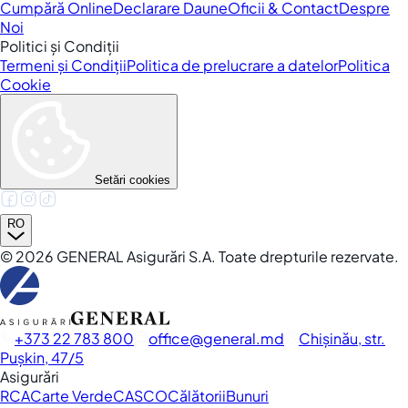
Cumpără Online
Declarare Daune
Oficii & Contact
Despre
Noi
Politici și Condiții
Termeni și Condiții
Politica de prelucrare a datelor
Politica
Cookie
Setări cookies
RO
©
2026
GENERAL Asigurări S.A. Toate drepturile rezervate.
+373 22 783 800
office
general.md
Chișinău, str.
Pușkin, 47/5
Asigurări
RCA
Carte Verde
CASCO
Călătorii
Bunuri