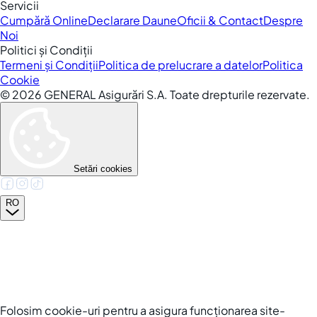
Servicii
Cumpără Online
Declarare Daune
Oficii & Contact
Despre
Noi
Politici și Condiții
Termeni și Condiții
Politica de prelucrare a datelor
Politica
Cookie
©
2026
GENERAL Asigurări S.A. Toate drepturile rezervate.
Setări cookies
RO
Folosim cookie-uri pentru a asigura funcționarea site-