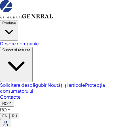
Produse
Despre companie
Suport și resurse
Solicitare despăgubiri
Noutăți și articole
Protecția
consumatorului
Contacte
RO
RO
EN
RU