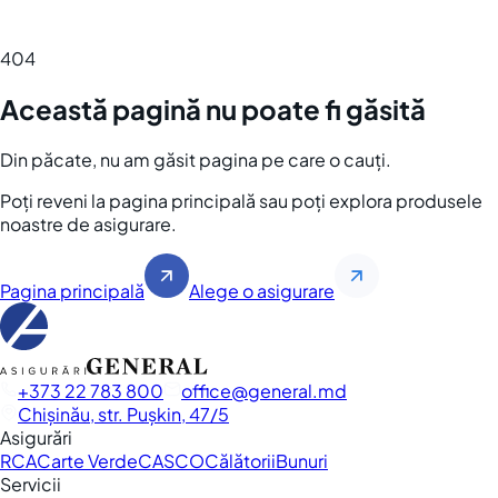
404
Această pagină nu poate fi găsită
Din păcate, nu am găsit pagina pe care o cauți.
Poți reveni la pagina principală sau poți explora produsele
noastre de asigurare.
Pagina principală
Alege o asigurare
+373 22 783 800
office
general.md
Chișinău, str. Pușkin, 47/5
Asigurări
RCA
Carte Verde
CASCO
Călătorii
Bunuri
Servicii