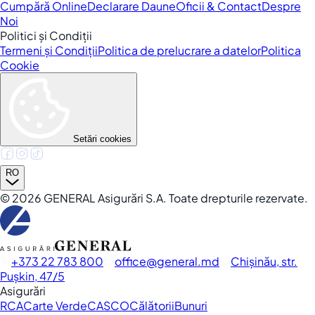
Cumpără Online
Declarare Daune
Oficii & Contact
Despre
Noi
Politici și Condiții
Termeni și Condiții
Politica de prelucrare a datelor
Politica
Cookie
Setări cookies
RO
©
2026
GENERAL Asigurări S.A. Toate drepturile rezervate.
+373 22 783 800
office
general.md
Chișinău, str.
Pușkin, 47/5
Asigurări
RCA
Carte Verde
CASCO
Călătorii
Bunuri