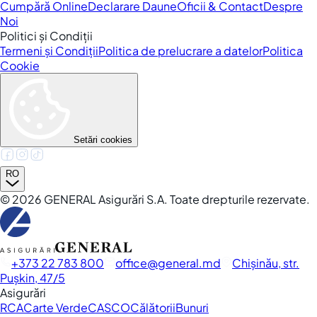
Cumpără Online
Declarare Daune
Oficii & Contact
Despre
Noi
Politici și Condiții
Termeni și Condiții
Politica de prelucrare a datelor
Politica
Cookie
Setări cookies
RO
©
2026
GENERAL Asigurări S.A. Toate drepturile rezervate.
+373 22 783 800
office
general.md
Chișinău, str.
Pușkin, 47/5
Asigurări
RCA
Carte Verde
CASCO
Călătorii
Bunuri