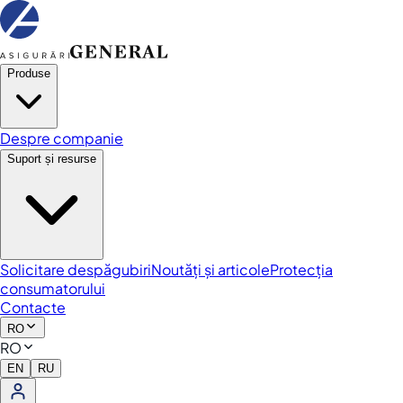
Produse
Despre companie
Suport și resurse
Solicitare despăgubiri
Noutăți și articole
Protecția
consumatorului
Contacte
RO
RO
EN
RU