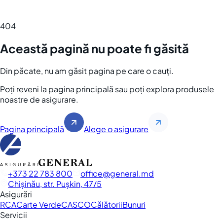
404
Această pagină nu poate fi găsită
Din păcate, nu am găsit pagina pe care o cauți.
Poți reveni la pagina principală sau poți explora produsele
noastre de asigurare.
Pagina principală
Alege o asigurare
+373 22 783 800
office
general.md
Chișinău, str. Pușkin, 47/5
Asigurări
RCA
Carte Verde
CASCO
Călătorii
Bunuri
Servicii