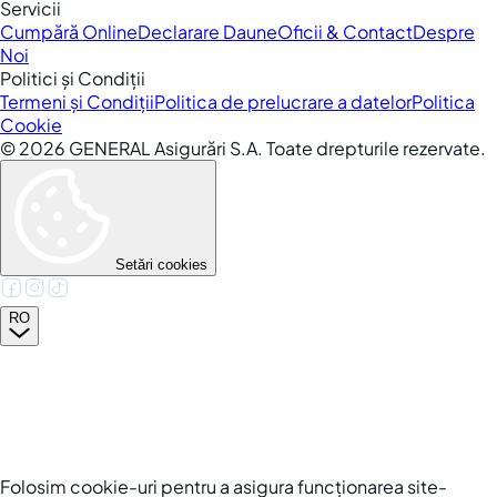
Servicii
Cumpără Online
Declarare Daune
Oficii & Contact
Despre
Noi
Politici și Condiții
Termeni și Condiții
Politica de prelucrare a datelor
Politica
Cookie
©
2026
GENERAL Asigurări S.A. Toate drepturile rezervate.
Setări cookies
RO
Folosim cookie-uri pentru a asigura funcționarea site-