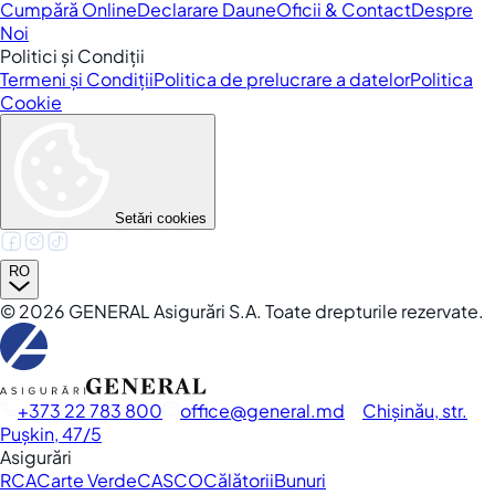
Cumpără Online
Declarare Daune
Oficii & Contact
Despre
Noi
Politici și Condiții
Termeni și Condiții
Politica de prelucrare a datelor
Politica
Cookie
Setări cookies
RO
©
2026
GENERAL Asigurări S.A. Toate drepturile rezervate.
+373 22 783 800
office
general.md
Chișinău, str.
Pușkin, 47/5
Asigurări
RCA
Carte Verde
CASCO
Călătorii
Bunuri