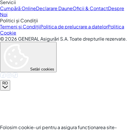
Servicii
Cumpără Online
Declarare Daune
Oficii & Contact
Despre
Noi
Politici și Condiții
Termeni și Condiții
Politica de prelucrare a datelor
Politica
Cookie
©
2026
GENERAL Asigurări S.A. Toate drepturile rezervate.
Setări cookies
RO
Folosim cookie-uri pentru a asigura funcționarea site-