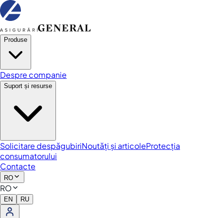
Produse
Despre companie
Suport și resurse
Solicitare despăgubiri
Noutăți și articole
Protecția
consumatorului
Contacte
RO
RO
EN
RU