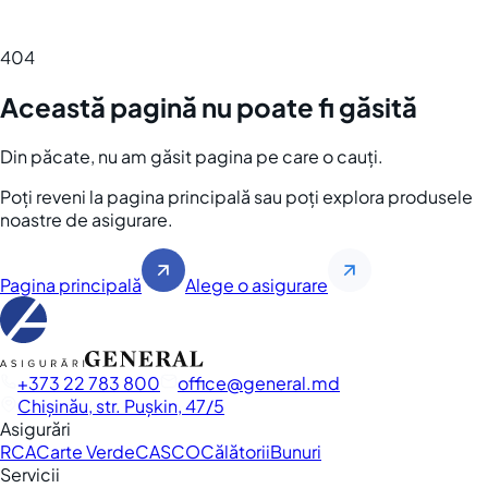
404
Această pagină nu poate fi găsită
Din păcate, nu am găsit pagina pe care o cauți.
Poți reveni la pagina principală sau poți explora produsele
noastre de asigurare.
Pagina principală
Alege o asigurare
+373 22 783 800
office
general.md
Chișinău, str. Pușkin, 47/5
Asigurări
RCA
Carte Verde
CASCO
Călătorii
Bunuri
Servicii