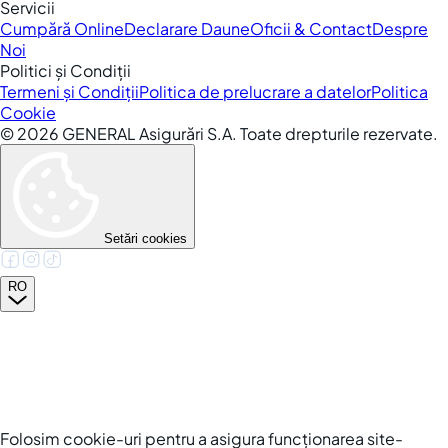
Servicii
Cumpără Online
Declarare Daune
Oficii & Contact
Despre
Noi
Politici și Condiții
Termeni și Condiții
Politica de prelucrare a datelor
Politica
Cookie
©
2026
GENERAL Asigurări S.A. Toate drepturile rezervate.
Setări cookies
RO
Folosim cookie-uri pentru a asigura funcționarea site-