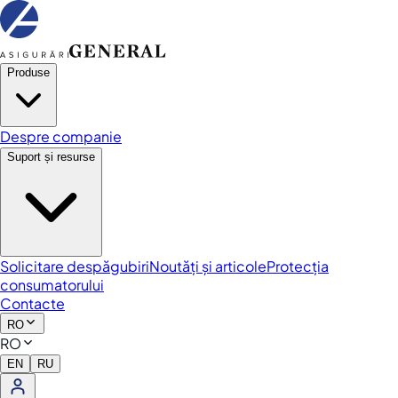
Produse
Despre companie
Suport și resurse
Solicitare despăgubiri
Noutăți și articole
Protecția
consumatorului
Contacte
RO
RO
EN
RU