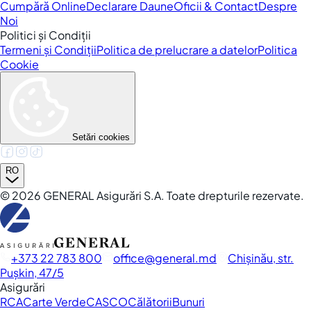
Cumpără Online
Declarare Daune
Oficii & Contact
Despre
Noi
Politici și Condiții
Termeni și Condiții
Politica de prelucrare a datelor
Politica
Cookie
Setări cookies
RO
©
2026
GENERAL Asigurări S.A. Toate drepturile rezervate.
+373 22 783 800
office
general.md
Chișinău, str.
Pușkin, 47/5
Asigurări
RCA
Carte Verde
CASCO
Călătorii
Bunuri