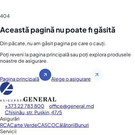
404
Această pagină nu poate fi găsită
Din păcate, nu am găsit pagina pe care o cauți.
Poți reveni la pagina principală sau poți explora produsele
noastre de asigurare.
Pagina principală
Alege o asigurare
+373 22 783 800
office
general.md
Chișinău, str. Pușkin, 47/5
Asigurări
RCA
Carte Verde
CASCO
Călătorii
Bunuri
Servicii