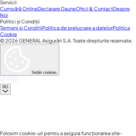
Servicii
Cumpără Online
Declarare Daune
Oficii & Contact
Despre
Noi
Politici și Condiții
Termeni și Condiții
Politica de prelucrare a datelor
Politica
Cookie
©
2026
GENERAL Asigurări S.A. Toate drepturile rezervate.
Setări cookies
RO
Folosim cookie-uri pentru a asigura funcționarea site-