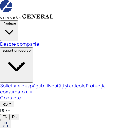
Produse
Despre companie
Suport și resurse
Solicitare despăgubiri
Noutăți și articole
Protecția
consumatorului
Contacte
RO
RO
EN
RU