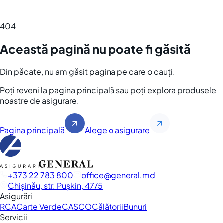
404
Această pagină nu poate fi găsită
Din păcate, nu am găsit pagina pe care o cauți.
Poți reveni la pagina principală sau poți explora produsele
noastre de asigurare.
Pagina principală
Alege o asigurare
+373 22 783 800
office
general.md
Chișinău, str. Pușkin, 47/5
Asigurări
RCA
Carte Verde
CASCO
Călătorii
Bunuri
Servicii