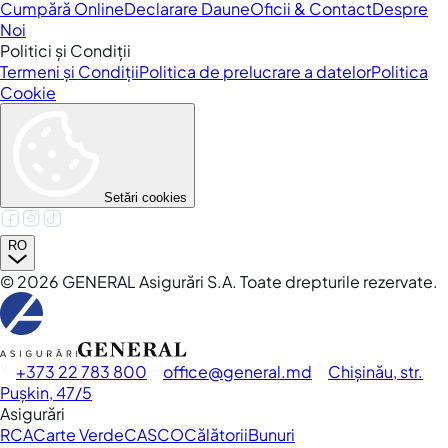
Cumpără Online
Declarare Daune
Oficii & Contact
Despre
Noi
Politici și Condiții
Termeni și Condiții
Politica de prelucrare a datelor
Politica
Cookie
Setări cookies
RO
©
2026
GENERAL Asigurări S.A. Toate drepturile rezervate.
+373 22 783 800
office
general.md
Chișinău, str.
Pușkin, 47/5
Asigurări
RCA
Carte Verde
CASCO
Călătorii
Bunuri