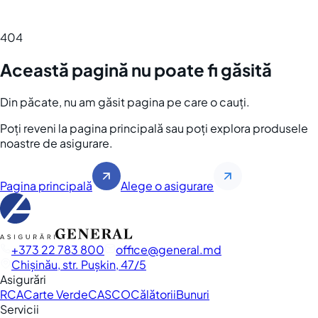
404
Această pagină nu poate fi găsită
Din păcate, nu am găsit pagina pe care o cauți.
Poți reveni la pagina principală sau poți explora produsele
noastre de asigurare.
Pagina principală
Alege o asigurare
+373 22 783 800
office
general.md
Chișinău, str. Pușkin, 47/5
Asigurări
RCA
Carte Verde
CASCO
Călătorii
Bunuri
Servicii