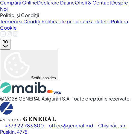
Cumpără Online
Declarare Daune
Oficii & Contact
Despre
Noi
Politici și Condiții
Termeni și Condiții
Politica de prelucrare a datelor
Politica
Cookie
RO
Setări cookies
©
2026
GENERAL Asigurări S.A. Toate drepturile rezervate.
+373 22 783 800
office
general.md
Chișinău, str.
Pușkin, 47/5