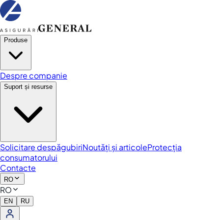
Produse
Despre companie
Suport și resurse
Solicitare despăgubiri
Noutăți și articole
Protecția
consumatorului
Contacte
RO
RO
EN
RU