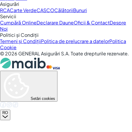
Asigurări
RCA
Carte Verde
CASCO
Călătorii
Bunuri
Servicii
Cumpără Online
Declarare Daune
Oficii & Contact
Despre
Noi
Politici și Condiții
Termeni și Condiții
Politica de prelucrare a datelor
Politica
Cookie
©
2026
GENERAL Asigurări S.A. Toate drepturile rezervate.
Setări cookies
RO