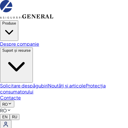
Produse
Despre companie
Suport și resurse
Solicitare despăgubiri
Noutăți și articole
Protecția
consumatorului
Contacte
RO
RO
EN
RU