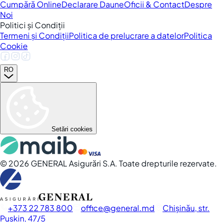
Cumpără Online
Declarare Daune
Oficii & Contact
Despre
Noi
Politici și Condiții
Termeni și Condiții
Politica de prelucrare a datelor
Politica
Cookie
RO
Setări cookies
©
2026
GENERAL Asigurări S.A. Toate drepturile rezervate.
+373 22 783 800
office
general.md
Chișinău, str.
Pușkin, 47/5