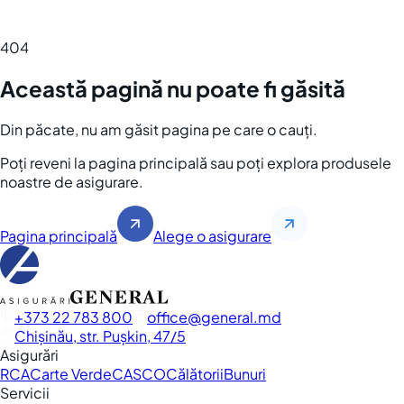
404
Această pagină nu poate fi găsită
Din păcate, nu am găsit pagina pe care o cauți.
Poți reveni la pagina principală sau poți explora produsele
noastre de asigurare.
Pagina principală
Alege o asigurare
+373 22 783 800
office
general.md
Chișinău, str. Pușkin, 47/5
Asigurări
RCA
Carte Verde
CASCO
Călătorii
Bunuri
Servicii