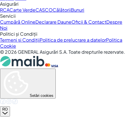
Asigurări
RCA
Carte Verde
CASCO
Călătorii
Bunuri
Servicii
Cumpără Online
Declarare Daune
Oficii & Contact
Despre
Noi
Politici și Condiții
Termeni și Condiții
Politica de prelucrare a datelor
Politica
Cookie
©
2026
GENERAL Asigurări S.A. Toate drepturile rezervate.
Setări cookies
RO