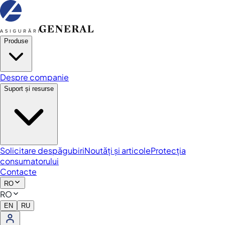
Produse
Despre companie
Suport și resurse
Solicitare despăgubiri
Noutăți și articole
Protecția
consumatorului
Contacte
RO
RO
EN
RU