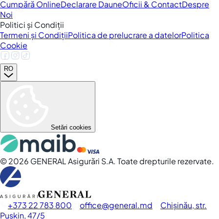
Cumpără Online
Declarare Daune
Oficii & Contact
Despre
Noi
Politici și Condiții
Termeni și Condiții
Politica de prelucrare a datelor
Politica
Cookie
RO
Setări cookies
©
2026
GENERAL Asigurări S.A. Toate drepturile rezervate.
+373 22 783 800
office
general.md
Chișinău, str.
Pușkin, 47/5