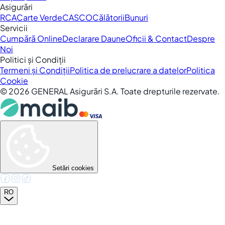
Asigurări
RCA
Carte Verde
CASCO
Călătorii
Bunuri
Servicii
Cumpără Online
Declarare Daune
Oficii & Contact
Despre
Noi
Politici și Condiții
Termeni și Condiții
Politica de prelucrare a datelor
Politica
Cookie
©
2026
GENERAL Asigurări S.A. Toate drepturile rezervate.
Setări cookies
RO