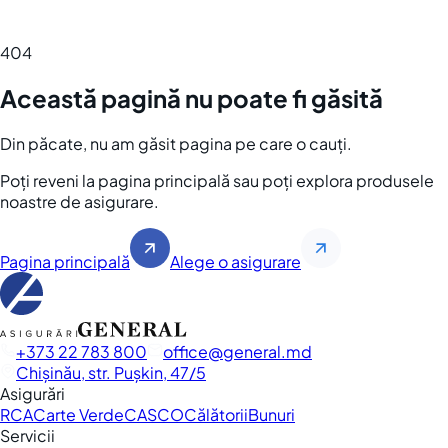
404
Această pagină nu poate fi găsită
Din păcate, nu am găsit pagina pe care o cauți.
Poți reveni la pagina principală sau poți explora produsele
noastre de asigurare.
Pagina principală
Alege o asigurare
+373 22 783 800
office
general.md
Chișinău, str. Pușkin, 47/5
Asigurări
RCA
Carte Verde
CASCO
Călătorii
Bunuri
Servicii