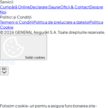
Servicii
Cumpără Online
Declarare Daune
Oficii & Contact
Despre
Noi
Politici și Condiții
Termeni și Condiții
Politica de prelucrare a datelor
Politica
Cookie
©
2026
GENERAL Asigurări S.A. Toate drepturile rezervate.
Setări cookies
RO
Folosim cookie-uri pentru a asigura funcționarea site-