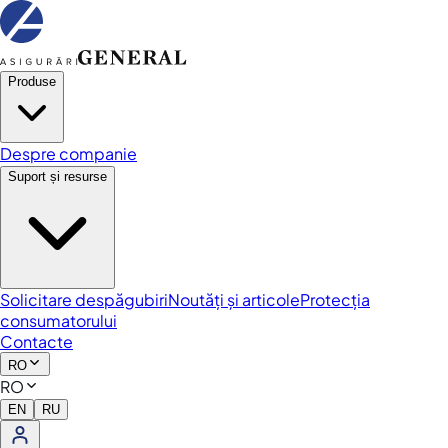
Produse
Despre companie
Suport și resurse
Solicitare despăgubiri
Noutăți și articole
Protecția
consumatorului
Contacte
RO
RO
EN
RU