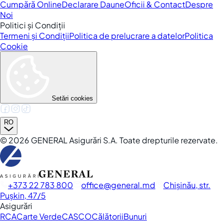
Cumpără Online
Declarare Daune
Oficii & Contact
Despre
Noi
Politici și Condiții
Termeni și Condiții
Politica de prelucrare a datelor
Politica
Cookie
Setări cookies
RO
©
2026
GENERAL Asigurări S.A. Toate drepturile rezervate.
+373 22 783 800
office
general.md
Chișinău, str.
Pușkin, 47/5
Asigurări
RCA
Carte Verde
CASCO
Călătorii
Bunuri