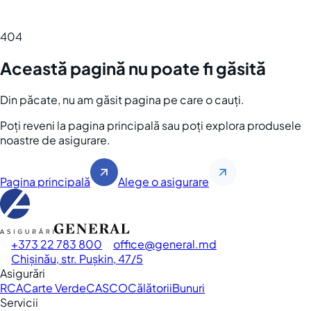
404
Această pagină nu poate fi găsită
Din păcate, nu am găsit pagina pe care o cauți.
Poți reveni la pagina principală sau poți explora produsele
noastre de asigurare.
Pagina principală
Alege o asigurare
+373 22 783 800
office
general.md
Chișinău, str. Pușkin, 47/5
Asigurări
RCA
Carte Verde
CASCO
Călătorii
Bunuri
Servicii