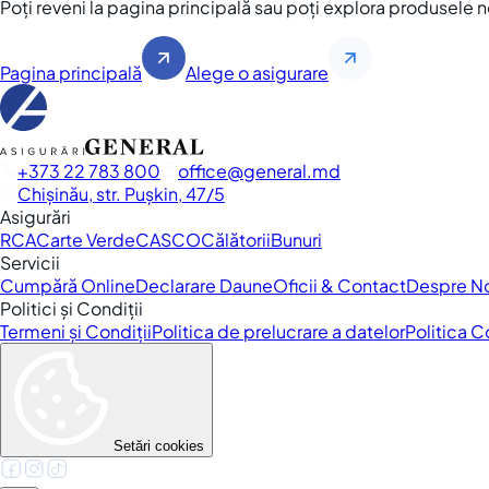
Poți reveni la pagina principală sau poți explora produsele 
Pagina principală
Alege o asigurare
+373 22 783 800
office
general.md
Chișinău, str. Pușkin, 47/5
Asigurări
RCA
Carte Verde
CASCO
Călătorii
Bunuri
Servicii
Cumpără Online
Declarare Daune
Oficii & Contact
Despre N
Politici și Condiții
Termeni și Condiții
Politica de prelucrare a datelor
Politica 
Setări cookies