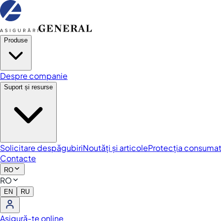
Produse
Despre companie
Suport și resurse
Solicitare despăgubiri
Noutăți și articole
Protecția consumat
Contacte
RO
RO
EN
RU
Asigură-te online