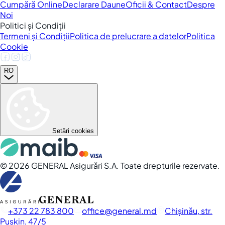
Cumpără Online
Declarare Daune
Oficii & Contact
Despre
Noi
Politici și Condiții
Termeni și Condiții
Politica de prelucrare a datelor
Politica
Cookie
RO
Setări cookies
©
2026
GENERAL Asigurări S.A. Toate drepturile rezervate.
+373 22 783 800
office
general.md
Chișinău, str.
Pușkin, 47/5