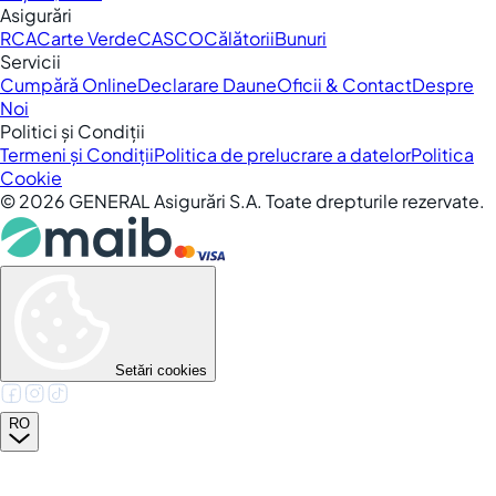
Asigurări
RCA
Carte Verde
CASCO
Călătorii
Bunuri
Servicii
Cumpără Online
Declarare Daune
Oficii & Contact
Despre
Noi
Politici și Condiții
Termeni și Condiții
Politica de prelucrare a datelor
Politica
Cookie
©
2026
GENERAL Asigurări S.A. Toate drepturile rezervate.
Setări cookies
RO