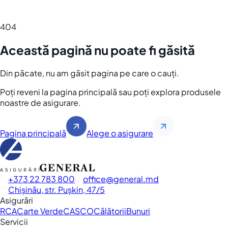
404
Această pagină nu poate fi găsită
Din păcate, nu am găsit pagina pe care o cauți.
Poți reveni la pagina principală sau poți explora produsele
noastre de asigurare.
Pagina principală
Alege o asigurare
+373 22 783 800
office
general.md
Chișinău, str. Pușkin, 47/5
Asigurări
RCA
Carte Verde
CASCO
Călătorii
Bunuri
Servicii