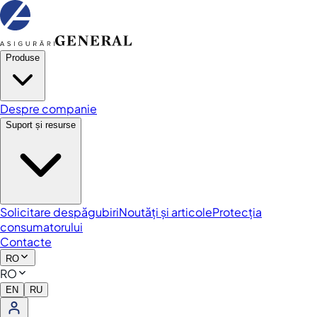
Produse
Despre companie
Suport și resurse
Solicitare despăgubiri
Noutăți și articole
Protecția
consumatorului
Contacte
RO
RO
EN
RU