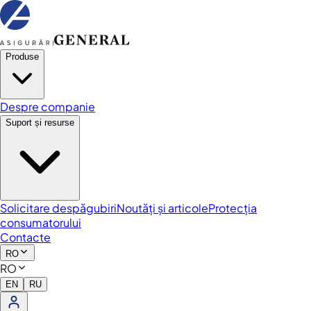
Produse
Despre companie
Suport și resurse
Solicitare despăgubiri
Noutăți și articole
Protecția
consumatorului
Contacte
RO
RO
EN
RU