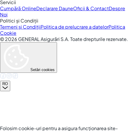
Servicii
Cumpără Online
Declarare Daune
Oficii & Contact
Despre
Noi
Politici și Condiții
Termeni și Condiții
Politica de prelucrare a datelor
Politica
Cookie
©
2026
GENERAL Asigurări S.A. Toate drepturile rezervate.
Setări cookies
RO
Folosim cookie-uri pentru a asigura funcționarea site-