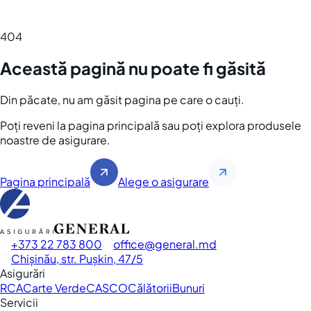
404
Această pagină nu poate fi găsită
Din păcate, nu am găsit pagina pe care o cauți.
Poți reveni la pagina principală sau poți explora produsele
noastre de asigurare.
Pagina principală
Alege o asigurare
+373 22 783 800
office
general.md
Chișinău, str. Pușkin, 47/5
Asigurări
RCA
Carte Verde
CASCO
Călătorii
Bunuri
Servicii