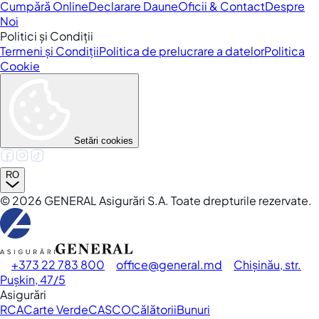
Cumpără Online
Declarare Daune
Oficii & Contact
Despre
Noi
Politici și Condiții
Termeni și Condiții
Politica de prelucrare a datelor
Politica
Cookie
Setări cookies
RO
©
2026
GENERAL Asigurări S.A. Toate drepturile rezervate.
+373 22 783 800
office
general.md
Chișinău, str.
Pușkin, 47/5
Asigurări
RCA
Carte Verde
CASCO
Călătorii
Bunuri