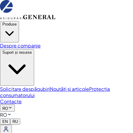
Produse
Despre companie
Suport și resurse
Solicitare despăgubiri
Noutăți și articole
Protecția
consumatorului
Contacte
RO
RO
EN
RU