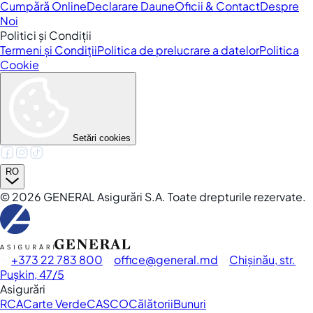
Cumpără Online
Declarare Daune
Oficii & Contact
Despre
Noi
Politici și Condiții
Termeni și Condiții
Politica de prelucrare a datelor
Politica
Cookie
Setări cookies
RO
©
2026
GENERAL Asigurări S.A. Toate drepturile rezervate.
+373 22 783 800
office
general.md
Chișinău, str.
Pușkin, 47/5
Asigurări
RCA
Carte Verde
CASCO
Călătorii
Bunuri