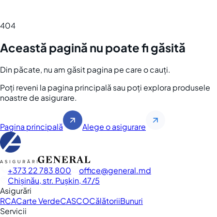
404
Această pagină nu poate fi găsită
Din păcate, nu am găsit pagina pe care o cauți.
Poți reveni la pagina principală sau poți explora produsele
noastre de asigurare.
Pagina principală
Alege o asigurare
+373 22 783 800
office
general.md
Chișinău, str. Pușkin, 47/5
Asigurări
RCA
Carte Verde
CASCO
Călătorii
Bunuri
Servicii