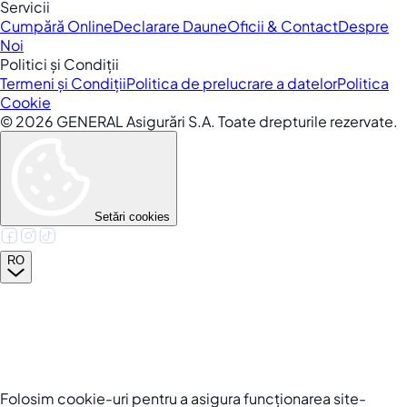
Servicii
Cumpără Online
Declarare Daune
Oficii & Contact
Despre
Noi
Politici și Condiții
Termeni și Condiții
Politica de prelucrare a datelor
Politica
Cookie
©
2026
GENERAL Asigurări S.A. Toate drepturile rezervate.
Setări cookies
RO
Folosim cookie-uri pentru a asigura funcționarea site-