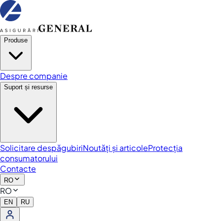
Produse
Despre companie
Suport și resurse
Solicitare despăgubiri
Noutăți și articole
Protecția
consumatorului
Contacte
RO
RO
EN
RU