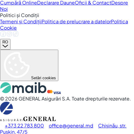
Cumpără Online
Declarare Daune
Oficii & Contact
Despre
Noi
Politici și Condiții
Termeni și Condiții
Politica de prelucrare a datelor
Politica
Cookie
RO
Setări cookies
©
2026
GENERAL Asigurări S.A. Toate drepturile rezervate.
+373 22 783 800
office
general.md
Chișinău, str.
Pușkin, 47/5