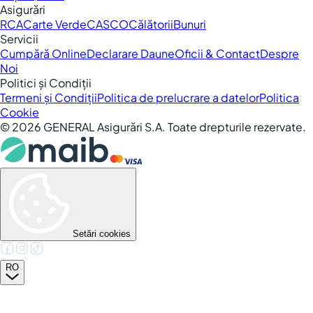
Asigurări
RCA
Carte Verde
CASCO
Călătorii
Bunuri
Servicii
Cumpără Online
Declarare Daune
Oficii & Contact
Despre
Noi
Politici și Condiții
Termeni și Condiții
Politica de prelucrare a datelor
Politica
Cookie
©
2026
GENERAL Asigurări S.A. Toate drepturile rezervate.
Setări cookies
RO