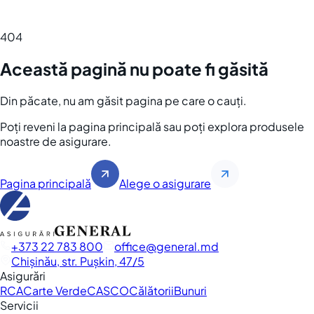
404
Această pagină nu poate fi găsită
Din păcate, nu am găsit pagina pe care o cauți.
Poți reveni la pagina principală sau poți explora produsele
noastre de asigurare.
Pagina principală
Alege o asigurare
+373 22 783 800
office
general.md
Chișinău, str. Pușkin, 47/5
Asigurări
RCA
Carte Verde
CASCO
Călătorii
Bunuri
Servicii