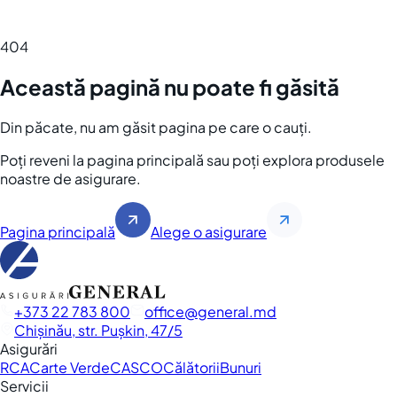
404
Această pagină nu poate fi găsită
Din păcate, nu am găsit pagina pe care o cauți.
Poți reveni la pagina principală sau poți explora produsele
noastre de asigurare.
Pagina principală
Alege o asigurare
+373 22 783 800
office
general.md
Chișinău, str. Pușkin, 47/5
Asigurări
RCA
Carte Verde
CASCO
Călătorii
Bunuri
Servicii