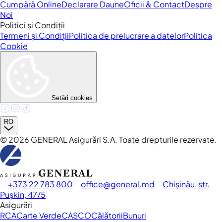
Cumpără Online
Declarare Daune
Oficii & Contact
Despre
Noi
Politici și Condiții
Termeni și Condiții
Politica de prelucrare a datelor
Politica
Cookie
Setări cookies
RO
©
2026
GENERAL Asigurări S.A. Toate drepturile rezervate.
+373 22 783 800
office
general.md
Chișinău, str.
Pușkin, 47/5
Asigurări
RCA
Carte Verde
CASCO
Călătorii
Bunuri