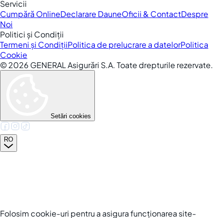
Servicii
Cumpără Online
Declarare Daune
Oficii & Contact
Despre
Noi
Politici și Condiții
Termeni și Condiții
Politica de prelucrare a datelor
Politica
Cookie
©
2026
GENERAL Asigurări S.A. Toate drepturile rezervate.
Setări cookies
RO
Folosim cookie-uri pentru a asigura funcționarea site-