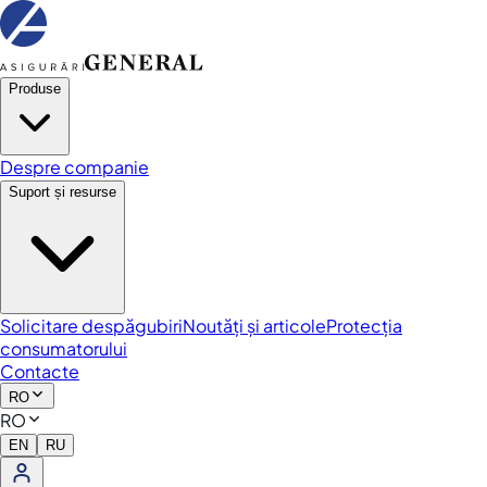
Produse
Despre companie
Suport și resurse
Solicitare despăgubiri
Noutăți și articole
Protecția
consumatorului
Contacte
RO
RO
EN
RU