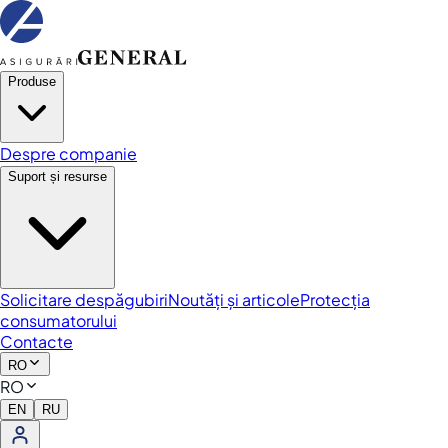
Produse
Despre companie
Suport și resurse
Solicitare despăgubiri
Noutăți și articole
Protecția
consumatorului
Contacte
RO
RO
EN
RU