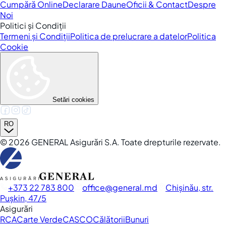
Cumpără Online
Declarare Daune
Oficii & Contact
Despre
Noi
Politici și Condiții
Termeni și Condiții
Politica de prelucrare a datelor
Politica
Cookie
Setări cookies
RO
©
2026
GENERAL Asigurări S.A. Toate drepturile rezervate.
+373 22 783 800
office
general.md
Chișinău, str.
Pușkin, 47/5
Asigurări
RCA
Carte Verde
CASCO
Călătorii
Bunuri