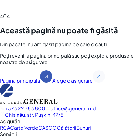
404
Această pagină nu poate fi găsită
Din păcate, nu am găsit pagina pe care o cauți.
Poți reveni la pagina principală sau poți explora produsele
noastre de asigurare.
Pagina principală
Alege o asigurare
+373 22 783 800
office
general.md
Chișinău, str. Pușkin, 47/5
Asigurări
RCA
Carte Verde
CASCO
Călătorii
Bunuri
Servicii