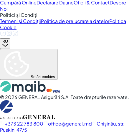
Cumpără Online
Declarare Daune
Oficii & Contact
Despre
Noi
Politici și Condiții
Termeni și Condiții
Politica de prelucrare a datelor
Politica
Cookie
RO
Setări cookies
©
2026
GENERAL Asigurări S.A. Toate drepturile rezervate.
+373 22 783 800
office
general.md
Chișinău, str.
Pușkin, 47/5