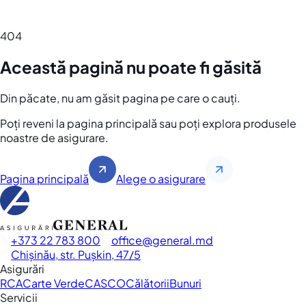
404
Această pagină nu poate fi găsită
Din păcate, nu am găsit pagina pe care o cauți.
Poți reveni la pagina principală sau poți explora produsele
noastre de asigurare.
Pagina principală
Alege o asigurare
+373 22 783 800
office
general.md
Chișinău, str. Pușkin, 47/5
Asigurări
RCA
Carte Verde
CASCO
Călătorii
Bunuri
Servicii