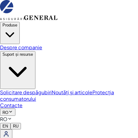
Produse
Despre companie
Suport și resurse
Solicitare despăgubiri
Noutăți și articole
Protecția
consumatorului
Contacte
RO
RO
EN
RU