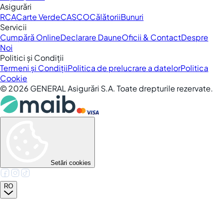
Asigurări
RCA
Carte Verde
CASCO
Călătorii
Bunuri
Servicii
Cumpără Online
Declarare Daune
Oficii & Contact
Despre
Noi
Politici și Condiții
Termeni și Condiții
Politica de prelucrare a datelor
Politica
Cookie
©
2026
GENERAL Asigurări S.A. Toate drepturile rezervate.
Setări cookies
RO