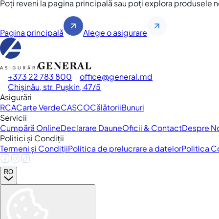
Poți reveni la pagina principală sau poți explora produsele 
Pagina principală
Alege o asigurare
+373 22 783 800
office
general.md
Chișinău, str. Pușkin, 47/5
Asigurări
RCA
Carte Verde
CASCO
Călătorii
Bunuri
Servicii
Cumpără Online
Declarare Daune
Oficii & Contact
Despre N
Politici și Condiții
Termeni și Condiții
Politica de prelucrare a datelor
Politica 
RO