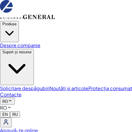
Produse
Despre companie
Suport și resurse
Solicitare despăgubiri
Noutăți și articole
Protecția consumat
Contacte
RO
RO
EN
RU
Asigură-te online