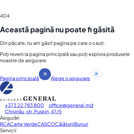
404
Această pagină nu poate fi găsită
Din păcate, nu am găsit pagina pe care o cauți.
Poți reveni la pagina principală sau poți explora produsele
noastre de asigurare.
Pagina principală
Alege o asigurare
+373 22 783 800
office
general.md
Chișinău, str. Pușkin, 47/5
Asigurări
RCA
Carte Verde
CASCO
Călătorii
Bunuri
Servicii