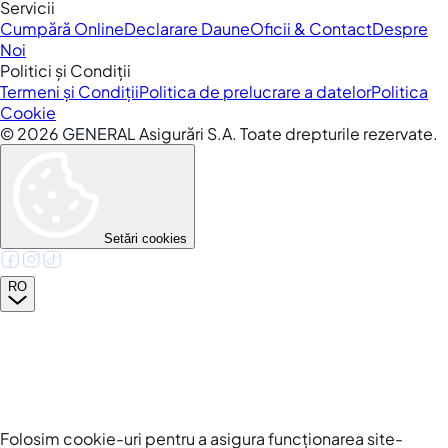
Servicii
Cumpără Online
Declarare Daune
Oficii & Contact
Despre
Noi
Politici și Condiții
Termeni și Condiții
Politica de prelucrare a datelor
Politica
Cookie
©
2026
GENERAL Asigurări S.A. Toate drepturile rezervate.
Setări cookies
RO
Folosim cookie-uri pentru a asigura funcționarea site-