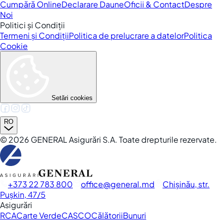
Cumpără Online
Declarare Daune
Oficii & Contact
Despre
Noi
Politici și Condiții
Termeni și Condiții
Politica de prelucrare a datelor
Politica
Cookie
Setări cookies
RO
©
2026
GENERAL Asigurări S.A. Toate drepturile rezervate.
+373 22 783 800
office
general.md
Chișinău, str.
Pușkin, 47/5
Asigurări
RCA
Carte Verde
CASCO
Călătorii
Bunuri