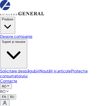
Produse
Despre companie
Suport și resurse
Solicitare despăgubiri
Noutăți și articole
Protecția
consumatorului
Contacte
RO
RO
EN
RU