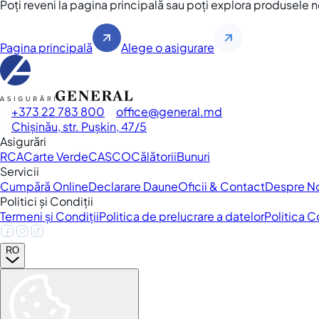
Poți reveni la pagina principală sau poți explora produsele 
Pagina principală
Alege o asigurare
+373 22 783 800
office
general.md
Chișinău, str. Pușkin, 47/5
Asigurări
RCA
Carte Verde
CASCO
Călătorii
Bunuri
Servicii
Cumpără Online
Declarare Daune
Oficii & Contact
Despre N
Politici și Condiții
Termeni și Condiții
Politica de prelucrare a datelor
Politica 
RO