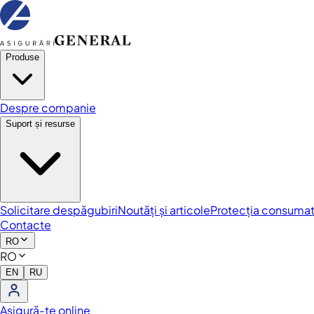
Produse
Despre companie
Suport și resurse
Solicitare despăgubiri
Noutăți și articole
Protecția consumat
Contacte
RO
RO
EN
RU
Asigură-te online