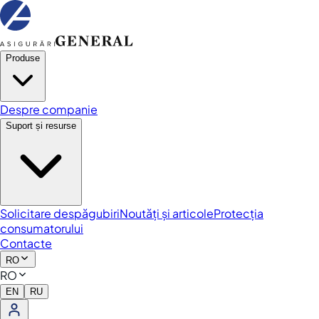
Produse
Despre companie
Suport și resurse
Solicitare despăgubiri
Noutăți și articole
Protecția
consumatorului
Contacte
RO
RO
EN
RU