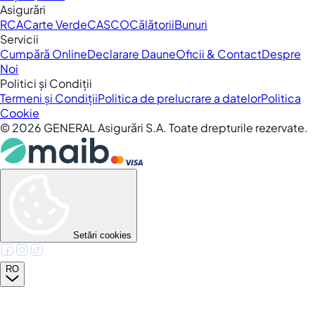
Asigurări
RCA
Carte Verde
CASCO
Călătorii
Bunuri
Servicii
Cumpără Online
Declarare Daune
Oficii & Contact
Despre
Noi
Politici și Condiții
Termeni și Condiții
Politica de prelucrare a datelor
Politica
Cookie
©
2026
GENERAL Asigurări S.A. Toate drepturile rezervate.
Setări cookies
RO