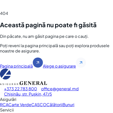
404
Această pagină nu poate fi găsită
Din păcate, nu am găsit pagina pe care o cauți.
Poți reveni la pagina principală sau poți explora produsele
noastre de asigurare.
Pagina principală
Alege o asigurare
+373 22 783 800
office
general.md
Chișinău, str. Pușkin, 47/5
Asigurări
RCA
Carte Verde
CASCO
Călătorii
Bunuri
Servicii