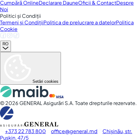
Cumpără Online
Declarare Daune
Oficii & Contact
Despre
Noi
Politici și Condiții
Termeni și Condiții
Politica de prelucrare a datelor
Politica
Cookie
RO
Setări cookies
©
2026
GENERAL Asigurări S.A. Toate drepturile rezervate.
+373 22 783 800
office
general.md
Chișinău, str.
Pușkin, 47/5