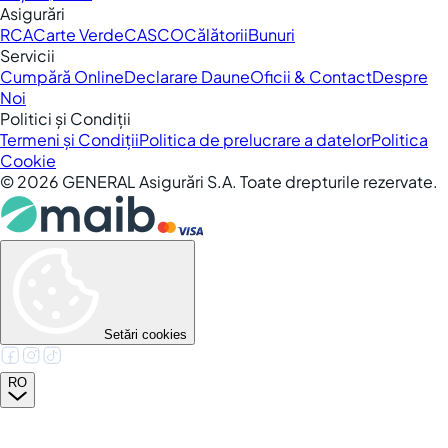
Asigurări
RCA
Carte Verde
CASCO
Călătorii
Bunuri
Servicii
Cumpără Online
Declarare Daune
Oficii & Contact
Despre
Noi
Politici și Condiții
Termeni și Condiții
Politica de prelucrare a datelor
Politica
Cookie
©
2026
GENERAL Asigurări S.A. Toate drepturile rezervate.
Setări cookies
RO