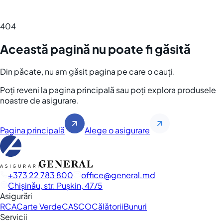
404
Această pagină nu poate fi găsită
Din păcate, nu am găsit pagina pe care o cauți.
Poți reveni la pagina principală sau poți explora produsele
noastre de asigurare.
Pagina principală
Alege o asigurare
+373 22 783 800
office
general.md
Chișinău, str. Pușkin, 47/5
Asigurări
RCA
Carte Verde
CASCO
Călătorii
Bunuri
Servicii