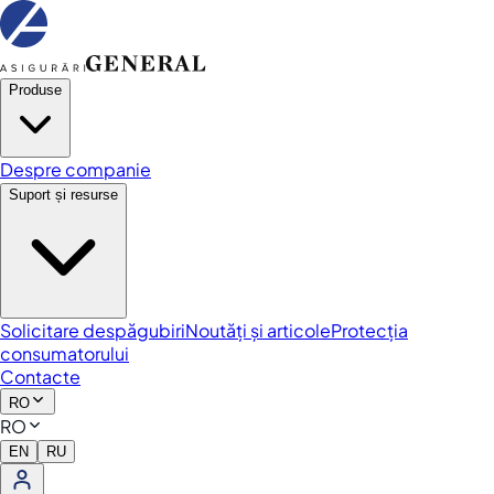
Produse
Despre companie
Suport și resurse
Solicitare despăgubiri
Noutăți și articole
Protecția
consumatorului
Contacte
RO
RO
EN
RU