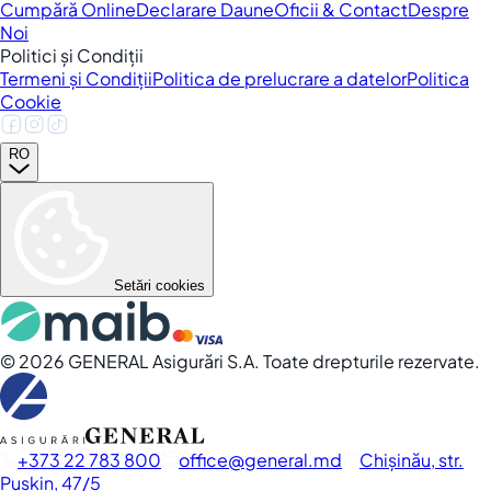
Cumpără Online
Declarare Daune
Oficii & Contact
Despre
Noi
Politici și Condiții
Termeni și Condiții
Politica de prelucrare a datelor
Politica
Cookie
RO
Setări cookies
©
2026
GENERAL Asigurări S.A. Toate drepturile rezervate.
+373 22 783 800
office
general.md
Chișinău, str.
Pușkin, 47/5