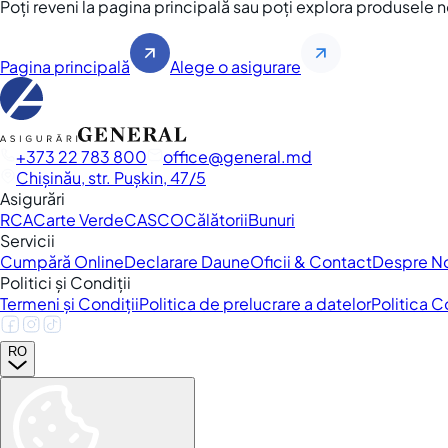
Poți reveni la pagina principală sau poți explora produsele 
Pagina principală
Alege o asigurare
+373 22 783 800
office
general.md
Chișinău, str. Pușkin, 47/5
Asigurări
RCA
Carte Verde
CASCO
Călătorii
Bunuri
Servicii
Cumpără Online
Declarare Daune
Oficii & Contact
Despre N
Politici și Condiții
Termeni și Condiții
Politica de prelucrare a datelor
Politica 
RO