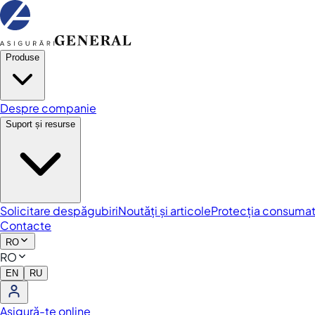
Produse
Despre companie
Suport și resurse
Solicitare despăgubiri
Noutăți și articole
Protecția consumat
Contacte
RO
RO
EN
RU
Asigură-te online