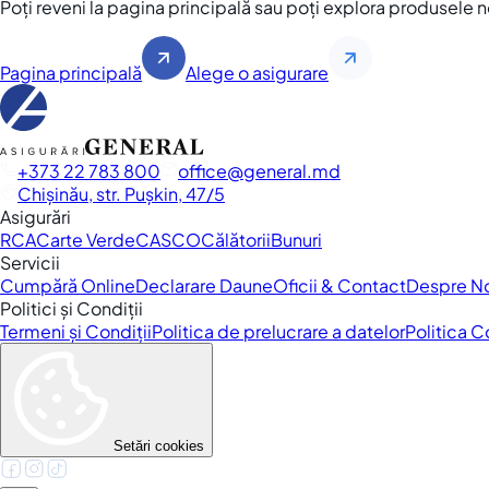
Poți reveni la pagina principală sau poți explora produsele 
Pagina principală
Alege o asigurare
+373 22 783 800
office
general.md
Chișinău, str. Pușkin, 47/5
Asigurări
RCA
Carte Verde
CASCO
Călătorii
Bunuri
Servicii
Cumpără Online
Declarare Daune
Oficii & Contact
Despre N
Politici și Condiții
Termeni și Condiții
Politica de prelucrare a datelor
Politica 
Setări cookies