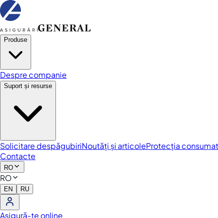
Produse
Despre companie
Suport și resurse
Solicitare despăgubiri
Noutăți și articole
Protecția consumat
Contacte
RO
RO
EN
RU
Asigură-te online