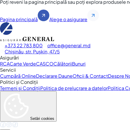
Poți reveni la pagina principală sau poți explora produsele 
Pagina principală
Alege o asigurare
+373 22 783 800
office
general.md
Chișinău, str. Pușkin, 47/5
Asigurări
RCA
Carte Verde
CASCO
Călătorii
Bunuri
Servicii
Cumpără Online
Declarare Daune
Oficii & Contact
Despre N
Politici și Condiții
Termeni și Condiții
Politica de prelucrare a datelor
Politica 
Setări cookies