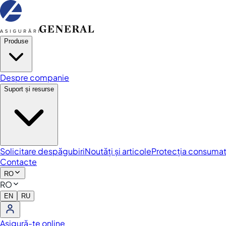
Produse
Despre companie
Suport și resurse
Solicitare despăgubiri
Noutăți și articole
Protecția consumat
Contacte
RO
RO
EN
RU
Asigură-te online