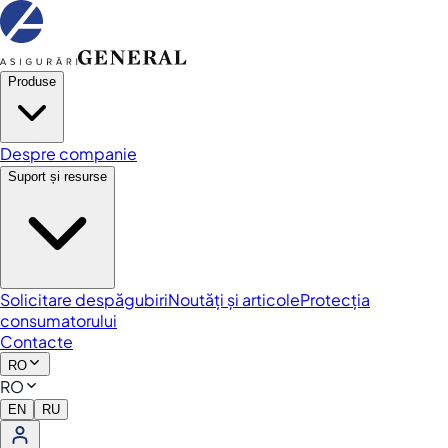
Produse
Despre companie
Suport și resurse
Solicitare despăgubiri
Noutăți și articole
Protecția
consumatorului
Contacte
RO
RO
EN
RU