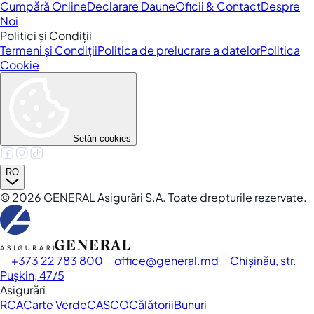
Cumpără Online
Declarare Daune
Oficii & Contact
Despre
Noi
Politici și Condiții
Termeni și Condiții
Politica de prelucrare a datelor
Politica
Cookie
Setări cookies
RO
©
2026
GENERAL Asigurări S.A. Toate drepturile rezervate.
+373 22 783 800
office
general.md
Chișinău, str.
Pușkin, 47/5
Asigurări
RCA
Carte Verde
CASCO
Călătorii
Bunuri