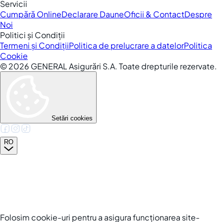
Servicii
Cumpără Online
Declarare Daune
Oficii & Contact
Despre
Noi
Politici și Condiții
Termeni și Condiții
Politica de prelucrare a datelor
Politica
Cookie
©
2026
GENERAL Asigurări S.A. Toate drepturile rezervate.
Setări cookies
RO
Folosim cookie-uri pentru a asigura funcționarea site-