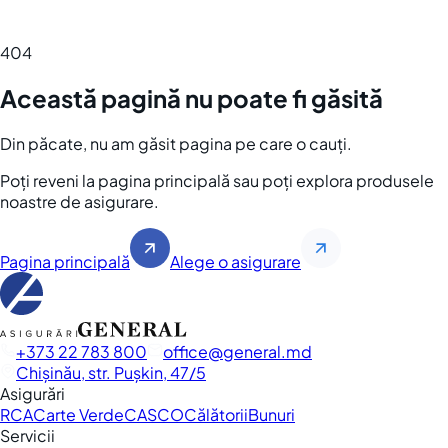
404
Această pagină nu poate fi găsită
Din păcate, nu am găsit pagina pe care o cauți.
Poți reveni la pagina principală sau poți explora produsele
noastre de asigurare.
Pagina principală
Alege o asigurare
+373 22 783 800
office
general.md
Chișinău, str. Pușkin, 47/5
Asigurări
RCA
Carte Verde
CASCO
Călătorii
Bunuri
Servicii