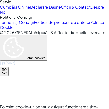
Servicii
Cumpără Online
Declarare Daune
Oficii & Contact
Despre
Noi
Politici și Condiții
Termeni și Condiții
Politica de prelucrare a datelor
Politica
Cookie
©
2026
GENERAL Asigurări S.A. Toate drepturile rezervate.
Setări cookies
RO
Folosim cookie-uri pentru a asigura funcționarea site-