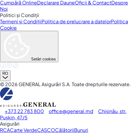
Cumpără Online
Declarare Daune
Oficii & Contact
Despre
Noi
Politici și Condiții
Termeni și Condiții
Politica de prelucrare a datelor
Politica
Cookie
Setări cookies
RO
©
2026
GENERAL Asigurări S.A. Toate drepturile rezervate.
+373 22 783 800
office
general.md
Chișinău, str.
Pușkin, 47/5
Asigurări
RCA
Carte Verde
CASCO
Călătorii
Bunuri