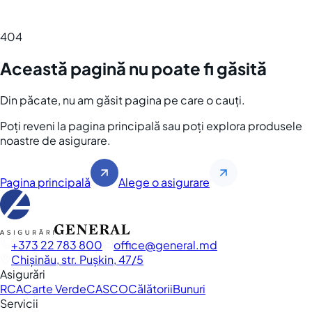
404
Această pagină nu poate fi găsită
Din păcate, nu am găsit pagina pe care o cauți.
Poți reveni la pagina principală sau poți explora produsele
noastre de asigurare.
Pagina principală
Alege o asigurare
+373 22 783 800
office
general.md
Chișinău, str. Pușkin, 47/5
Asigurări
RCA
Carte Verde
CASCO
Călătorii
Bunuri
Servicii