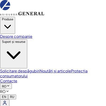
Produse
Despre companie
Suport și resurse
Solicitare despăgubiri
Noutăți și articole
Protecția
consumatorului
Contacte
RO
RO
EN
RU