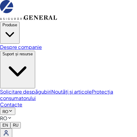
Produse
Despre companie
Suport și resurse
Solicitare despăgubiri
Noutăți și articole
Protecția
consumatorului
Contacte
RO
RO
EN
RU