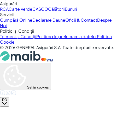
Asigurări
RCA
Carte Verde
CASCO
Călătorii
Bunuri
Servicii
Cumpără Online
Declarare Daune
Oficii & Contact
Despre
Noi
Politici și Condiții
Termeni și Condiții
Politica de prelucrare a datelor
Politica
Cookie
©
2026
GENERAL Asigurări S.A. Toate drepturile rezervate.
Setări cookies
RO