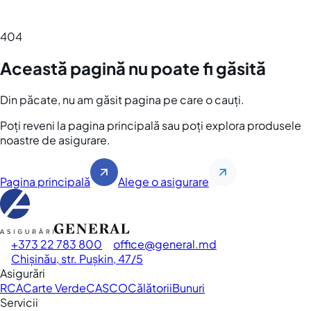
404
Această pagină nu poate fi găsită
Din păcate, nu am găsit pagina pe care o cauți.
Poți reveni la pagina principală sau poți explora produsele
noastre de asigurare.
Pagina principală
Alege o asigurare
+373 22 783 800
office
general.md
Chișinău, str. Pușkin, 47/5
Asigurări
RCA
Carte Verde
CASCO
Călătorii
Bunuri
Servicii