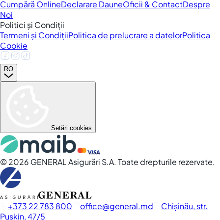
Cumpără Online
Declarare Daune
Oficii & Contact
Despre
Noi
Politici și Condiții
Termeni și Condiții
Politica de prelucrare a datelor
Politica
Cookie
RO
Setări cookies
©
2026
GENERAL Asigurări S.A. Toate drepturile rezervate.
+373 22 783 800
office
general.md
Chișinău, str.
Pușkin, 47/5