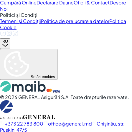
Cumpără Online
Declarare Daune
Oficii & Contact
Despre
Noi
Politici și Condiții
Termeni și Condiții
Politica de prelucrare a datelor
Politica
Cookie
RO
Setări cookies
©
2026
GENERAL Asigurări S.A. Toate drepturile rezervate.
+373 22 783 800
office
general.md
Chișinău, str.
Pușkin, 47/5