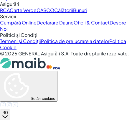
Asigurări
RCA
Carte Verde
CASCO
Călătorii
Bunuri
Servicii
Cumpără Online
Declarare Daune
Oficii & Contact
Despre
Noi
Politici și Condiții
Termeni și Condiții
Politica de prelucrare a datelor
Politica
Cookie
©
2026
GENERAL Asigurări S.A. Toate drepturile rezervate.
Setări cookies
RO