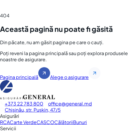
404
Această pagină nu poate fi găsită
Din păcate, nu am găsit pagina pe care o cauți.
Poți reveni la pagina principală sau poți explora produsele
noastre de asigurare.
Pagina principală
Alege o asigurare
+373 22 783 800
office
general.md
Chișinău, str. Pușkin, 47/5
Asigurări
RCA
Carte Verde
CASCO
Călătorii
Bunuri
Servicii