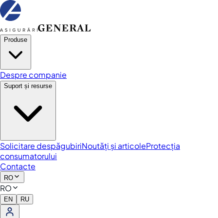
Produse
Despre companie
Suport și resurse
Solicitare despăgubiri
Noutăți și articole
Protecția
consumatorului
Contacte
RO
RO
EN
RU