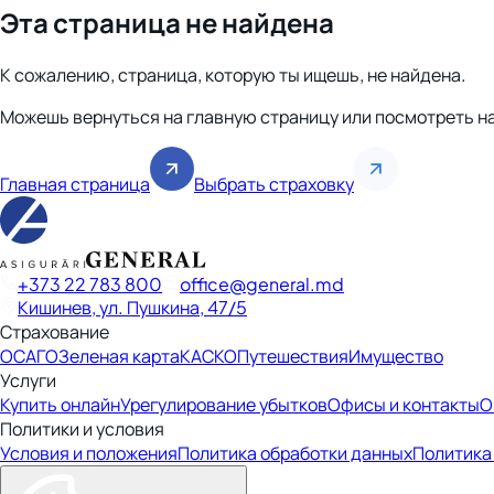
Эта страница не найдена
К сожалению, страница, которую ты ищешь, не найдена.
Можешь вернуться на главную страницу или посмотреть н
Главная страница
Выбрать страховку
+373 22 783 800
office
general.md
Кишинев, ул. Пушкина, 47/5
Страхование
ОСАГО
Зеленая карта
КАСКО
Путешествия
Имущество
Услуги
Купить онлайн
Урегулирование убытков
Офисы и контакты
О
Политики и условия
Условия и положения
Политика обработки данных
Политика