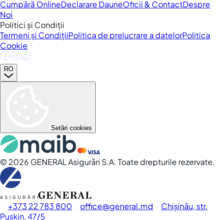
Cumpără Online
Declarare Daune
Oficii & Contact
Despre
Noi
Politici și Condiții
Termeni și Condiții
Politica de prelucrare a datelor
Politica
Cookie
RO
Setări cookies
©
2026
GENERAL Asigurări S.A. Toate drepturile rezervate.
+373 22 783 800
office
general.md
Chișinău, str.
Pușkin, 47/5