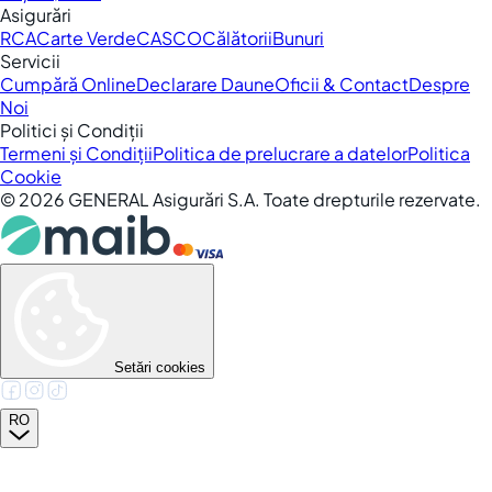
Asigurări
RCA
Carte Verde
CASCO
Călătorii
Bunuri
Servicii
Cumpără Online
Declarare Daune
Oficii & Contact
Despre
Noi
Politici și Condiții
Termeni și Condiții
Politica de prelucrare a datelor
Politica
Cookie
©
2026
GENERAL Asigurări S.A. Toate drepturile rezervate.
Setări cookies
RO