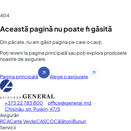
404
Această pagină nu poate fi găsită
Din păcate, nu am găsit pagina pe care o cauți.
Poți reveni la pagina principală sau poți explora produsele
noastre de asigurare.
Pagina principală
Alege o asigurare
+373 22 783 800
office
general.md
Chișinău, str. Pușkin, 47/5
Asigurări
RCA
Carte Verde
CASCO
Călătorii
Bunuri
Servicii