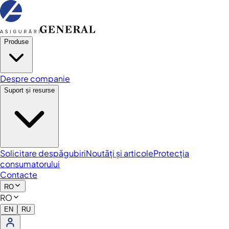
Produse
Despre companie
Suport și resurse
Solicitare despăgubiri
Noutăți și articole
Protecția
consumatorului
Contacte
RO
RO
EN
RU