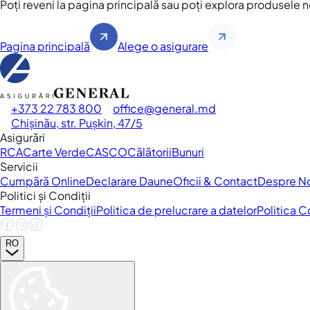
Poți reveni la pagina principală sau poți explora produsele 
Pagina principală
Alege o asigurare
+373 22 783 800
office
general.md
Chișinău, str. Pușkin, 47/5
Asigurări
RCA
Carte Verde
CASCO
Călătorii
Bunuri
Servicii
Cumpără Online
Declarare Daune
Oficii & Contact
Despre N
Politici și Condiții
Termeni și Condiții
Politica de prelucrare a datelor
Politica 
RO