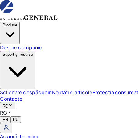
Produse
Despre companie
Suport și resurse
Solicitare despăgubiri
Noutăți și articole
Protecția consumat
Contacte
RO
RO
EN
RU
Asigură-te online