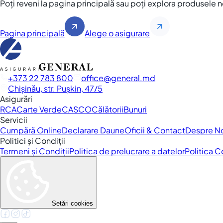
Poți reveni la pagina principală sau poți explora produsele 
Pagina principală
Alege o asigurare
+373 22 783 800
office
general.md
Chișinău, str. Pușkin, 47/5
Asigurări
RCA
Carte Verde
CASCO
Călătorii
Bunuri
Servicii
Cumpără Online
Declarare Daune
Oficii & Contact
Despre N
Politici și Condiții
Termeni și Condiții
Politica de prelucrare a datelor
Politica 
Setări cookies