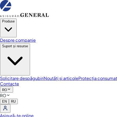
Produse
Despre companie
Suport și resurse
Solicitare despăgubiri
Noutăți și articole
Protecția consumat
Contacte
RO
RO
EN
RU
Asigură-te online