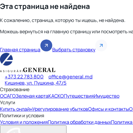
Эта страница не найдена
К сожалению, страница, которую ты ищешь, не найдена.
Можешь вернуться на главную страницу или посмотреть н
Главная страница
Выбрать страховку
+373 22 783 800
office
general.md
Кишинев, ул. Пушкина, 47/5
Страхование
ОСАГО
Зеленая карта
КАСКО
Путешествия
Имущество
Услуги
Купить онлайн
Урегулирование убытков
Офисы и контакты
О
Политики и условия
Условия и положения
Политика обработки данных
Политика