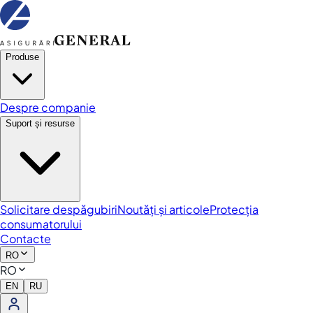
Produse
Despre companie
Suport și resurse
Solicitare despăgubiri
Noutăți și articole
Protecția
consumatorului
Contacte
RO
RO
EN
RU