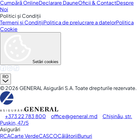
Cumpără Online
Declarare Daune
Oficii & Contact
Despre
Noi
Politici și Condiții
Termeni și Condiții
Politica de prelucrare a datelor
Politica
Cookie
Setări cookies
RO
©
2026
GENERAL Asigurări S.A. Toate drepturile rezervate.
+373 22 783 800
office
general.md
Chișinău, str.
Pușkin, 47/5
Asigurări
RCA
Carte Verde
CASCO
Călătorii
Bunuri