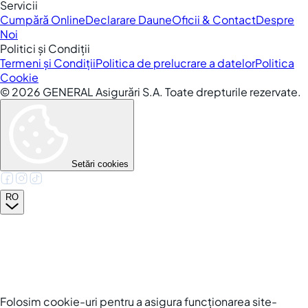
Servicii
Cumpără Online
Declarare Daune
Oficii & Contact
Despre
Noi
Politici și Condiții
Termeni și Condiții
Politica de prelucrare a datelor
Politica
Cookie
©
2026
GENERAL Asigurări S.A. Toate drepturile rezervate.
Setări cookies
RO
Folosim cookie-uri pentru a asigura funcționarea site-