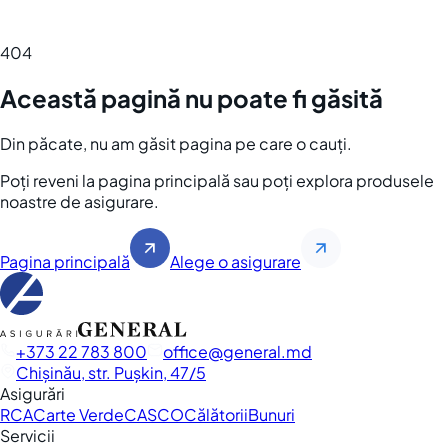
404
Această pagină nu poate fi găsită
Din păcate, nu am găsit pagina pe care o cauți.
Poți reveni la pagina principală sau poți explora produsele
noastre de asigurare.
Pagina principală
Alege o asigurare
+373 22 783 800
office
general.md
Chișinău, str. Pușkin, 47/5
Asigurări
RCA
Carte Verde
CASCO
Călătorii
Bunuri
Servicii