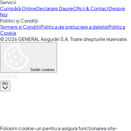
Servicii
Cumpără Online
Declarare Daune
Oficii & Contact
Despre
Noi
Politici și Condiții
Termeni și Condiții
Politica de prelucrare a datelor
Politica
Cookie
©
2026
GENERAL Asigurări S.A. Toate drepturile rezervate.
Setări cookies
RO
Folosim cookie-uri pentru a asigura funcționarea site-