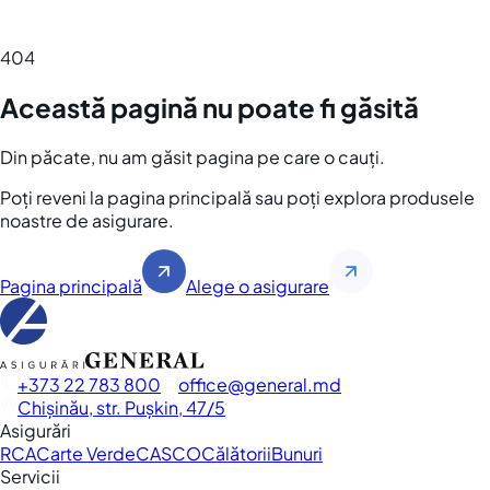
404
Această pagină nu poate fi găsită
Din păcate, nu am găsit pagina pe care o cauți.
Poți reveni la pagina principală sau poți explora produsele
noastre de asigurare.
Pagina principală
Alege o asigurare
+373 22 783 800
office
general.md
Chișinău, str. Pușkin, 47/5
Asigurări
RCA
Carte Verde
CASCO
Călătorii
Bunuri
Servicii