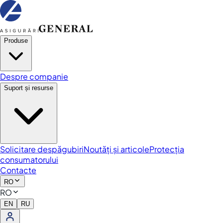
Produse
Despre companie
Suport și resurse
Solicitare despăgubiri
Noutăți și articole
Protecția
consumatorului
Contacte
RO
RO
EN
RU