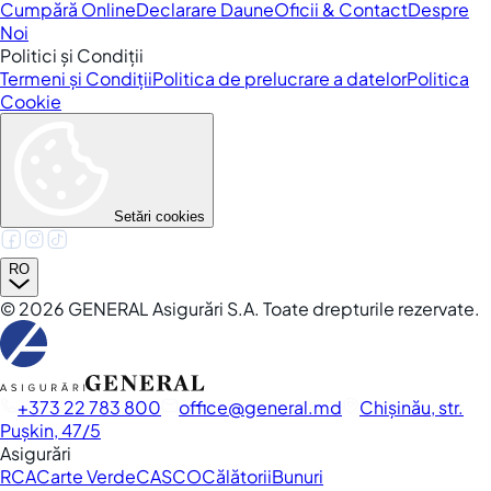
Cumpără Online
Declarare Daune
Oficii & Contact
Despre
Noi
Politici și Condiții
Termeni și Condiții
Politica de prelucrare a datelor
Politica
Cookie
Setări cookies
RO
©
2026
GENERAL Asigurări S.A. Toate drepturile rezervate.
+373 22 783 800
office
general.md
Chișinău, str.
Pușkin, 47/5
Asigurări
RCA
Carte Verde
CASCO
Călătorii
Bunuri