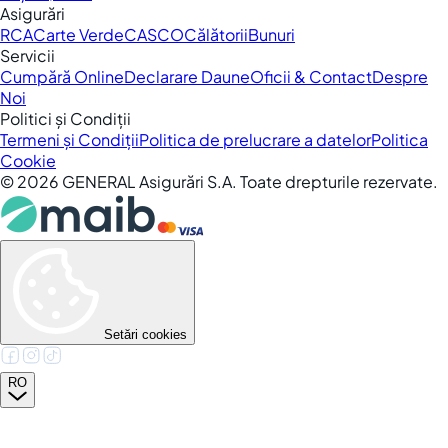
Asigurări
RCA
Carte Verde
CASCO
Călătorii
Bunuri
Servicii
Cumpără Online
Declarare Daune
Oficii & Contact
Despre
Noi
Politici și Condiții
Termeni și Condiții
Politica de prelucrare a datelor
Politica
Cookie
©
2026
GENERAL Asigurări S.A. Toate drepturile rezervate.
Setări cookies
RO