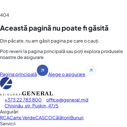
404
Această pagină nu poate fi găsită
Din păcate, nu am găsit pagina pe care o cauți.
Poți reveni la pagina principală sau poți explora produsele
noastre de asigurare.
Pagina principală
Alege o asigurare
+373 22 783 800
office
general.md
Chișinău, str. Pușkin, 47/5
Asigurări
RCA
Carte Verde
CASCO
Călătorii
Bunuri
Servicii