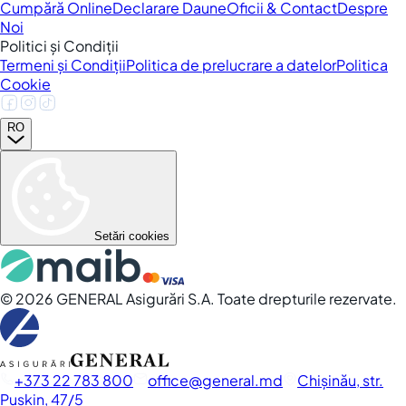
Cumpără Online
Declarare Daune
Oficii & Contact
Despre
Noi
Politici și Condiții
Termeni și Condiții
Politica de prelucrare a datelor
Politica
Cookie
RO
Setări cookies
©
2026
GENERAL Asigurări S.A. Toate drepturile rezervate.
+373 22 783 800
office
general.md
Chișinău, str.
Pușkin, 47/5