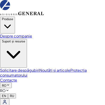
Produse
Despre companie
Suport și resurse
Solicitare despăgubiri
Noutăți și articole
Protecția
consumatorului
Contacte
RO
RO
EN
RU