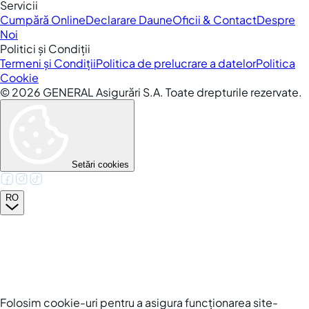
Servicii
Cumpără Online
Declarare Daune
Oficii & Contact
Despre
Noi
Politici și Condiții
Termeni și Condiții
Politica de prelucrare a datelor
Politica
Cookie
©
2026
GENERAL Asigurări S.A. Toate drepturile rezervate.
Setări cookies
RO
Folosim cookie-uri pentru a asigura funcționarea site-