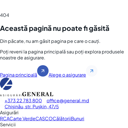
404
Această pagină nu poate fi găsită
Din păcate, nu am găsit pagina pe care o cauți.
Poți reveni la pagina principală sau poți explora produsele
noastre de asigurare.
Pagina principală
Alege o asigurare
+373 22 783 800
office
general.md
Chișinău, str. Pușkin, 47/5
Asigurări
RCA
Carte Verde
CASCO
Călătorii
Bunuri
Servicii