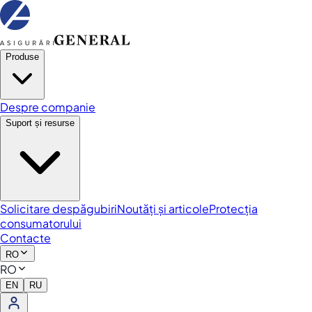
Produse
Despre companie
Suport și resurse
Solicitare despăgubiri
Noutăți și articole
Protecția
consumatorului
Contacte
RO
RO
EN
RU