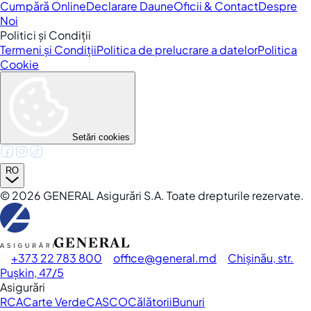
Cumpără Online
Declarare Daune
Oficii & Contact
Despre
Noi
Politici și Condiții
Termeni și Condiții
Politica de prelucrare a datelor
Politica
Cookie
Setări cookies
RO
©
2026
GENERAL Asigurări S.A. Toate drepturile rezervate.
+373 22 783 800
office
general.md
Chișinău, str.
Pușkin, 47/5
Asigurări
RCA
Carte Verde
CASCO
Călătorii
Bunuri