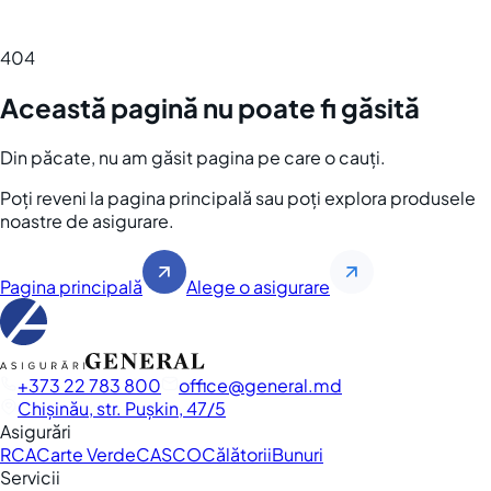
404
Această pagină nu poate fi găsită
Din păcate, nu am găsit pagina pe care o cauți.
Poți reveni la pagina principală sau poți explora produsele
noastre de asigurare.
Pagina principală
Alege o asigurare
+373 22 783 800
office
general.md
Chișinău, str. Pușkin, 47/5
Asigurări
RCA
Carte Verde
CASCO
Călătorii
Bunuri
Servicii