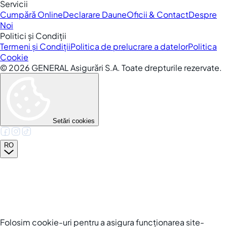
Servicii
Cumpără Online
Declarare Daune
Oficii & Contact
Despre
Noi
Politici și Condiții
Termeni și Condiții
Politica de prelucrare a datelor
Politica
Cookie
©
2026
GENERAL Asigurări S.A. Toate drepturile rezervate.
Setări cookies
RO
Folosim cookie-uri pentru a asigura funcționarea site-