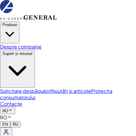
Produse
Despre companie
Suport și resurse
Solicitare despăgubiri
Noutăți și articole
Protecția
consumatorului
Contacte
RO
RO
EN
RU