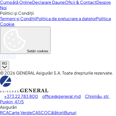
Cumpără Online
Declarare Daune
Oficii & Contact
Despre
Noi
Politici și Condiții
Termeni și Condiții
Politica de prelucrare a datelor
Politica
Cookie
Setări cookies
RO
©
2026
GENERAL Asigurări S.A. Toate drepturile rezervate.
+373 22 783 800
office
general.md
Chișinău, str.
Pușkin, 47/5
Asigurări
RCA
Carte Verde
CASCO
Călătorii
Bunuri