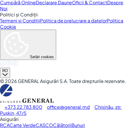
Cumpără Online
Declarare Daune
Oficii & Contact
Despre
Noi
Politici și Condiții
Termeni și Condiții
Politica de prelucrare a datelor
Politica
Cookie
Setări cookies
RO
©
2026
GENERAL Asigurări S.A. Toate drepturile rezervate.
+373 22 783 800
office
general.md
Chișinău, str.
Pușkin, 47/5
Asigurări
RCA
Carte Verde
CASCO
Călătorii
Bunuri