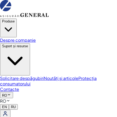
Produse
Despre companie
Suport și resurse
Solicitare despăgubiri
Noutăți și articole
Protecția
consumatorului
Contacte
RO
RO
EN
RU