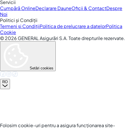
Servicii
Cumpără Online
Declarare Daune
Oficii & Contact
Despre
Noi
Politici și Condiții
Termeni și Condiții
Politica de prelucrare a datelor
Politica
Cookie
©
2026
GENERAL Asigurări S.A. Toate drepturile rezervate.
Setări cookies
RO
Folosim cookie-uri pentru a asigura funcționarea site-