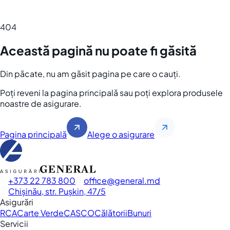
404
Această pagină nu poate fi găsită
Din păcate, nu am găsit pagina pe care o cauți.
Poți reveni la pagina principală sau poți explora produsele
noastre de asigurare.
Pagina principală
Alege o asigurare
+373 22 783 800
office
general.md
Chișinău, str. Pușkin, 47/5
Asigurări
RCA
Carte Verde
CASCO
Călătorii
Bunuri
Servicii