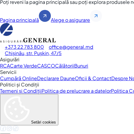
Poți reveni la pagina principală sau poți explora produsele 
Pagina principală
Alege o asigurare
+373 22 783 800
office
general.md
Chișinău, str. Pușkin, 47/5
Asigurări
RCA
Carte Verde
CASCO
Călătorii
Bunuri
Servicii
Cumpără Online
Declarare Daune
Oficii & Contact
Despre N
Politici și Condiții
Termeni și Condiții
Politica de prelucrare a datelor
Politica 
Setări cookies