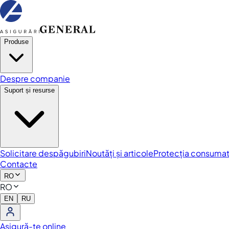
Produse
Despre companie
Suport și resurse
Solicitare despăgubiri
Noutăți și articole
Protecția consumat
Contacte
RO
RO
EN
RU
Asigură-te online