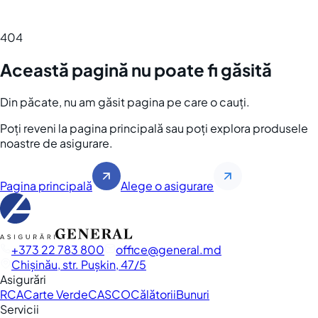
404
Această pagină nu poate fi găsită
Din păcate, nu am găsit pagina pe care o cauți.
Poți reveni la pagina principală sau poți explora produsele
noastre de asigurare.
Pagina principală
Alege o asigurare
+373 22 783 800
office
general.md
Chișinău, str. Pușkin, 47/5
Asigurări
RCA
Carte Verde
CASCO
Călătorii
Bunuri
Servicii