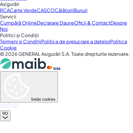
Asigurări
RCA
Carte Verde
CASCO
Călătorii
Bunuri
Servicii
Cumpără Online
Declarare Daune
Oficii & Contact
Despre
Noi
Politici și Condiții
Termeni și Condiții
Politica de prelucrare a datelor
Politica
Cookie
©
2026
GENERAL Asigurări S.A. Toate drepturile rezervate.
Setări cookies
RO