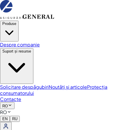
Produse
Despre companie
Suport și resurse
Solicitare despăgubiri
Noutăți și articole
Protecția
consumatorului
Contacte
RO
RO
EN
RU