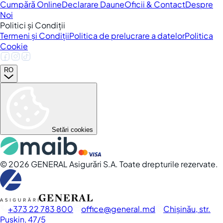
Cumpără Online
Declarare Daune
Oficii & Contact
Despre
Noi
Politici și Condiții
Termeni și Condiții
Politica de prelucrare a datelor
Politica
Cookie
RO
Setări cookies
©
2026
GENERAL Asigurări S.A. Toate drepturile rezervate.
+373 22 783 800
office
general.md
Chișinău, str.
Pușkin, 47/5