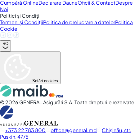
Cumpără Online
Declarare Daune
Oficii & Contact
Despre
Noi
Politici și Condiții
Termeni și Condiții
Politica de prelucrare a datelor
Politica
Cookie
RO
Setări cookies
©
2026
GENERAL Asigurări S.A. Toate drepturile rezervate.
+373 22 783 800
office
general.md
Chișinău, str.
Pușkin, 47/5