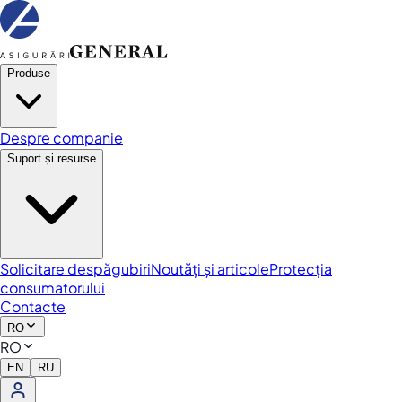
Produse
Despre companie
Suport și resurse
Solicitare despăgubiri
Noutăți și articole
Protecția
consumatorului
Contacte
RO
RO
EN
RU