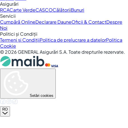
Asigurări
RCA
Carte Verde
CASCO
Călătorii
Bunuri
Servicii
Cumpără Online
Declarare Daune
Oficii & Contact
Despre
Noi
Politici și Condiții
Termeni și Condiții
Politica de prelucrare a datelor
Politica
Cookie
©
2026
GENERAL Asigurări S.A. Toate drepturile rezervate.
Setări cookies
RO