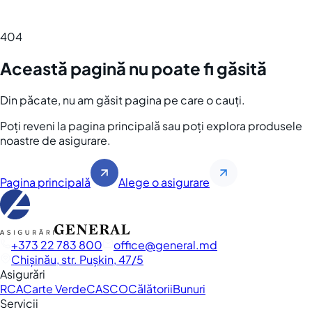
404
Această pagină nu poate fi găsită
Din păcate, nu am găsit pagina pe care o cauți.
Poți reveni la pagina principală sau poți explora produsele
noastre de asigurare.
Pagina principală
Alege o asigurare
+373 22 783 800
office
general.md
Chișinău, str. Pușkin, 47/5
Asigurări
RCA
Carte Verde
CASCO
Călătorii
Bunuri
Servicii