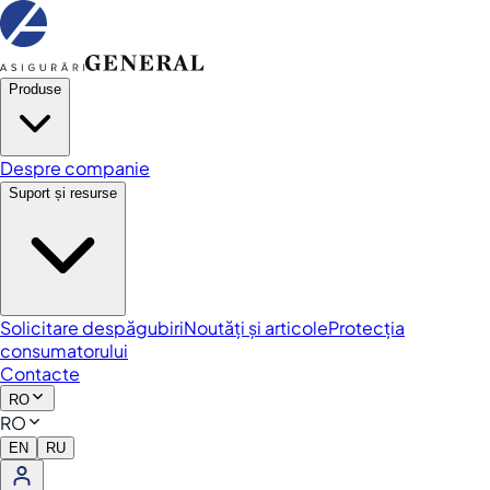
Produse
Despre companie
Suport și resurse
Solicitare despăgubiri
Noutăți și articole
Protecția
consumatorului
Contacte
RO
RO
EN
RU