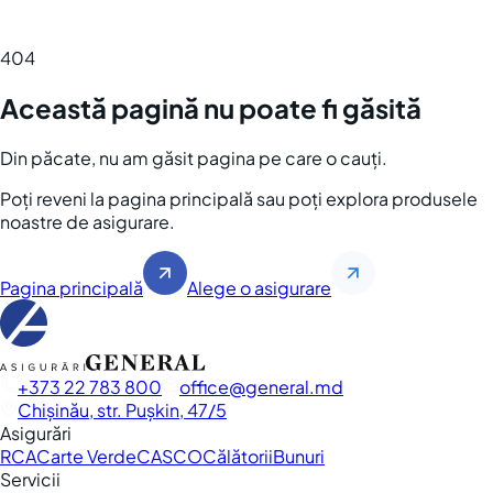
404
Această pagină nu poate fi găsită
Din păcate, nu am găsit pagina pe care o cauți.
Poți reveni la pagina principală sau poți explora produsele
noastre de asigurare.
Pagina principală
Alege o asigurare
+373 22 783 800
office
general.md
Chișinău, str. Pușkin, 47/5
Asigurări
RCA
Carte Verde
CASCO
Călătorii
Bunuri
Servicii