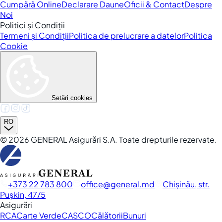
Cumpără Online
Declarare Daune
Oficii & Contact
Despre
Noi
Politici și Condiții
Termeni și Condiții
Politica de prelucrare a datelor
Politica
Cookie
Setări cookies
RO
©
2026
GENERAL Asigurări S.A. Toate drepturile rezervate.
+373 22 783 800
office
general.md
Chișinău, str.
Pușkin, 47/5
Asigurări
RCA
Carte Verde
CASCO
Călătorii
Bunuri