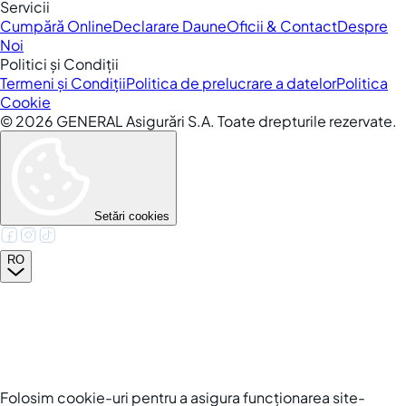
Servicii
Cumpără Online
Declarare Daune
Oficii & Contact
Despre
Noi
Politici și Condiții
Termeni și Condiții
Politica de prelucrare a datelor
Politica
Cookie
©
2026
GENERAL Asigurări S.A. Toate drepturile rezervate.
Setări cookies
RO
Folosim cookie-uri pentru a asigura funcționarea site-